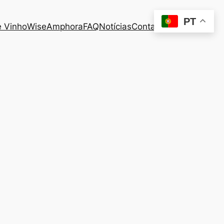
PT
 Vinho
WiseAmphora
FAQ
Notícias
Contacto