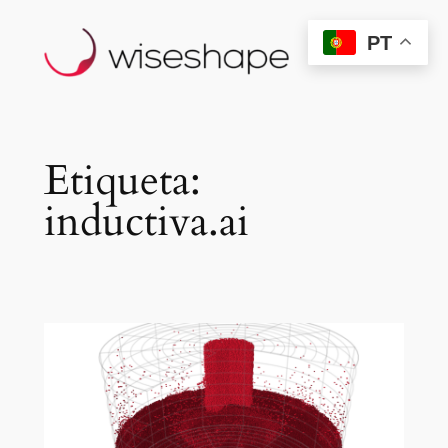
Saltar
PT
para
o
conteúdo
Etiqueta:
inductiva.ai