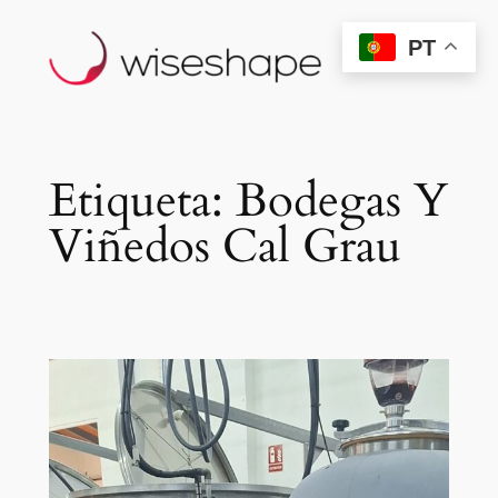
Saltar
PT
para
o
conteúdo
Etiqueta:
Bodegas Y
Viñedos Cal Grau